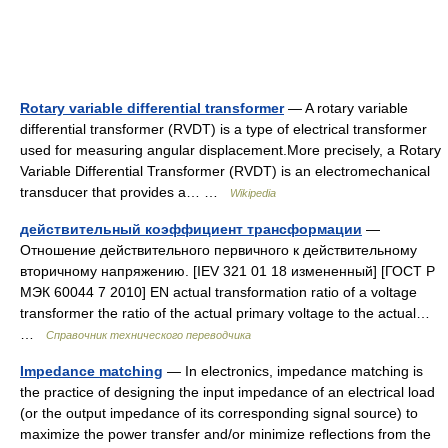
Rotary variable differential transformer
— A rotary variable
differential transformer (RVDT) is a type of electrical transformer
used for measuring angular displacement.More precisely, a Rotary
Variable Differential Transformer (RVDT) is an electromechanical
transducer that provides a… …
Wikipedia
действительный коэффициент трансформации
—
Отношение действительного первичного к действительному
вторичному напряжению. [IEV 321 01 18 измененный] [ГОСТ Р
МЭК 60044 7 2010] EN actual transformation ratio of a voltage
transformer the ratio of the actual primary voltage to the actual…
…
Справочник технического переводчика
Impedance matching
— In electronics, impedance matching is
the practice of designing the input impedance of an electrical load
(or the output impedance of its corresponding signal source) to
maximize the power transfer and/or minimize reflections from the